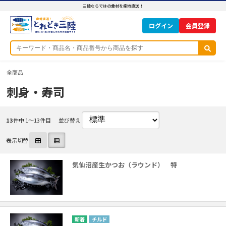
三陸ならではの食材を産地直送！
ログイン
全商品
刺身・寿司
13
件中 1〜13件目
並び替え
表示切替
気仙沼産生かつお（ラウンド） 特
チルド