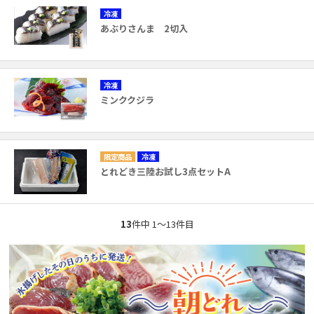
冷凍
あぶりさんま 2切入
冷凍
ミンククジラ
冷凍
とれどき三陸お試し3点セットA
13
件中 1〜13件目