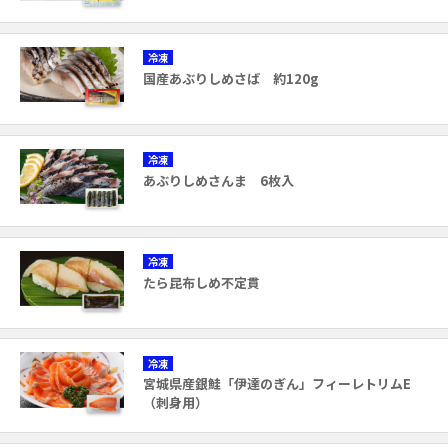
冷凍
国産あぶりしめさば 約120g
冷凍
あぶりしめさんま 6枚入
冷凍
たら昆布しめ不定貫
冷凍
宮城県産銀鮭「伊達のぎん」フィーレトリムE
（刺身用）