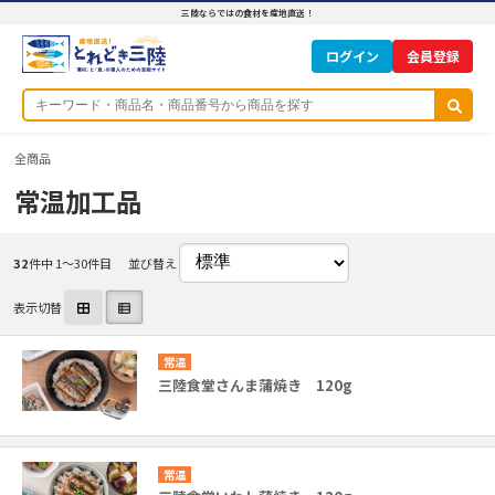
三陸ならではの食材を産地直送！
ログイン
全商品
常温加工品
32
件中 1〜30件目
並び替え
表示切替
常温
三陸食堂さんま蒲焼き 120g
常温