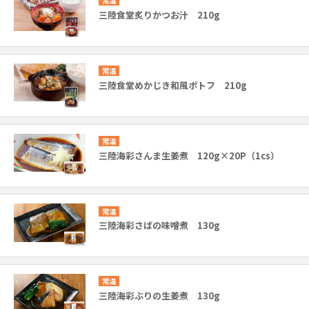
常温
三陸食堂炙りかつお汁 210g
常温
三陸食堂めかじき和風ポトフ 210g
常温
三陸海彩さんま生姜煮 120g×20P（1cs）
常温
三陸海彩さばの味噌煮 130g
常温
三陸海彩ぶりの生姜煮 130g