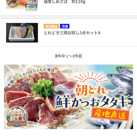
国産しめさば 約120g
冷凍
とれどき三陸お試し3点セットA
3
件中 1〜3件目