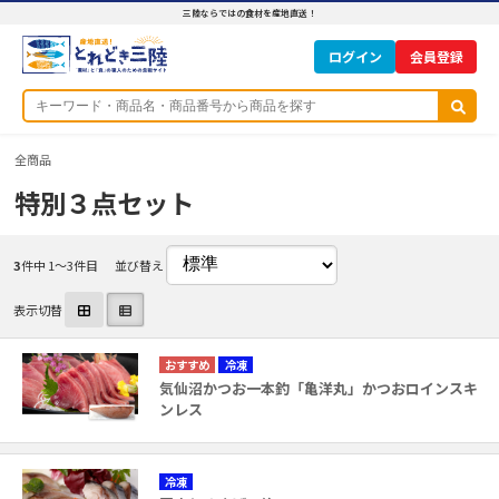
三陸ならではの食材を産地直送！
ログイン
全商品
特別３点セット
3
件中 1〜3件目
並び替え
表示切替
冷凍
気仙沼かつお一本釣「亀洋丸」かつおロインスキ
ンレス
冷凍