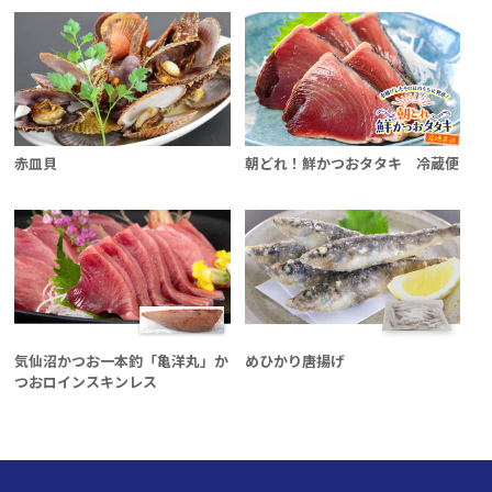
赤皿貝
朝どれ！鮮かつおタタキ 冷蔵便
気仙沼かつお一本釣「亀洋丸」か
めひかり唐揚げ
つおロインスキンレス