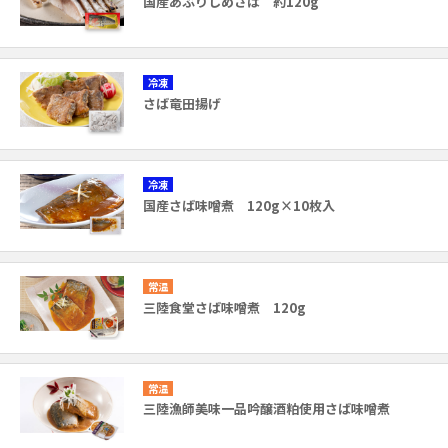
国産あぶりしめさば 約120g
冷凍
さば竜田揚げ
冷凍
国産さば味噌煮 120g×10枚入
常温
三陸食堂さば味噌煮 120g
常温
三陸漁師美味一品吟醸酒粕使用さば味噌煮