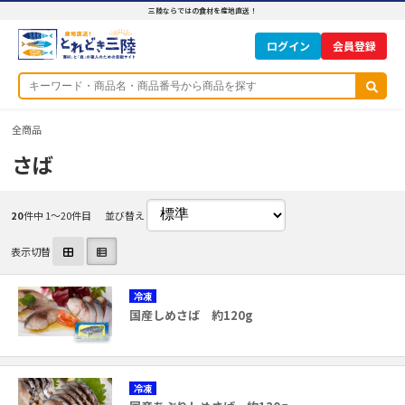
三陸ならではの食材を産地直送！
ログイン
全商品
さば
20
件中 1〜20件目
並び替え
表示切替
冷凍
国産しめさば 約120g
冷凍