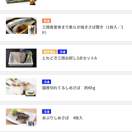
常温
三陸食堂骨まで柔らか焼きさば開き（1枚入／1
P）
冷凍
とれどき三陸お試し3点セットA
冷凍
国産切れてるしめさば 約65g
冷凍
あぶりしめさば 4枚入