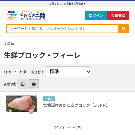
三陸ならではの食材を産地直送！
ログイン
全商品
生鮮ブロック・フィーレ
1
件中 1〜1件目
並び替え
表示切替
チルド
気仙沼産めかじきブロック（チルド）
1
件中 1〜1件目