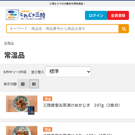
三陸ならではの食材を産地直送！
ログイン
全商品
常温品
5
件中 1〜5件目
並び替え
表示切替
常温
三陸食堂お茶漬けめかじき 107g（2食分）
常温