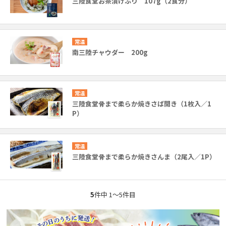
三陸食堂お茶漬けぶり 107g（2食分）
常温
南三陸チャウダー 200g
常温
三陸食堂骨まで柔らか焼きさば開き（1枚入／1
P）
常温
三陸食堂骨まで柔らか焼きさんま（2尾入／1P）
5
件中 1〜5件目