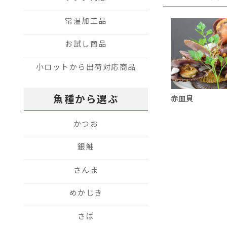
常温加工品
お試し商品
小ロットから出荷対応商品
魚種から選ぶ
赤皿貝
かつお
銀鮭
さんま
めかじき
さば