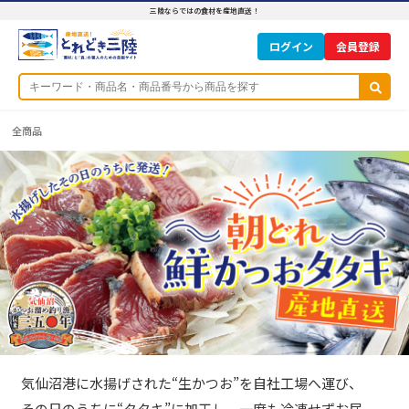
三陸ならではの食材を産地直送！
ログイン
全商品
気仙沼港に水揚げされた“生かつお”を自社工場へ運び、
その日のうちに“タタキ”に加工し、一度も冷凍せずお届