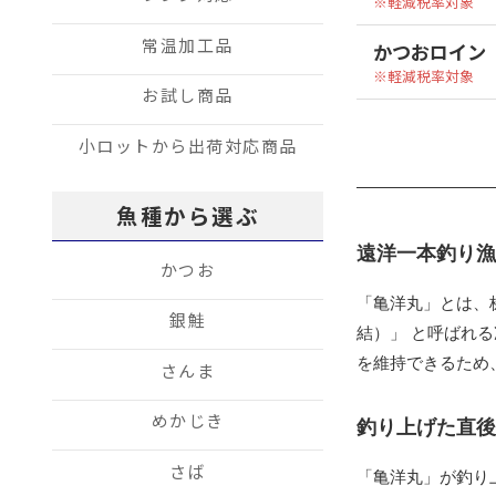
軽減税率対象
常温加工品
かつおロイン（
軽減税率対象
お試し商品
小ロットから出荷対応商品
魚種から選ぶ
遠洋一本釣り
かつお
「亀洋丸」とは、
銀鮭
結）」 と呼ばれ
を維持できるため
さんま
めかじき
釣り上げた直
さば
「亀洋丸」が釣り