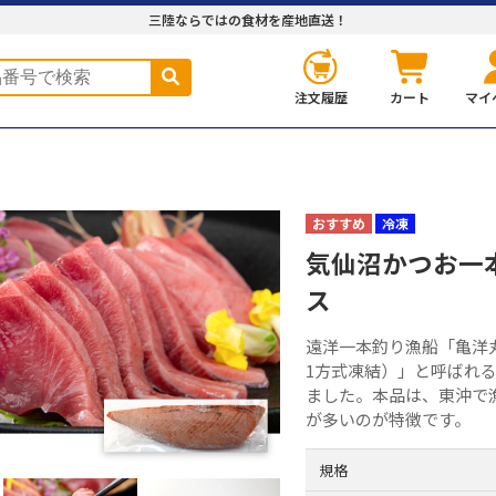
三陸ならではの食材を産地直送！
注文履歴
カート
マイ
冷凍
気仙沼かつお一
ス
遠洋一本釣り漁船「亀洋
1方式凍結）」と呼ばれ
ました。本品は、東沖で
が多いのが特徴です。
規格