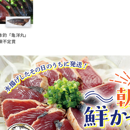
本釣「亀洋丸」
凍不定貫