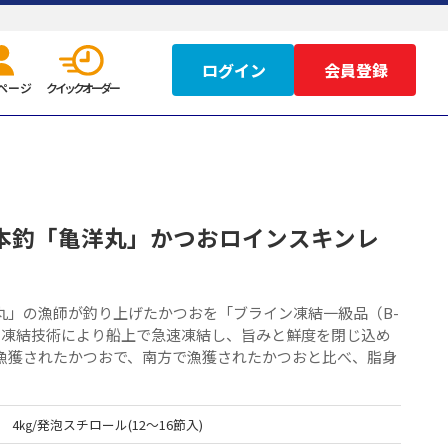
ログイン
ページ
クイックオーダー
本釣「亀洋丸」かつおロインスキンレ
丸」の漁師が釣り上げたかつおを「ブライン凍結一級品（B-
る凍結技術により船上で急速凍結し、旨みと鮮度を閉じ込め
漁獲されたかつおで、南方で漁獲されたかつおと比べ、脂身
4㎏/発泡スチロール(12～16節入)