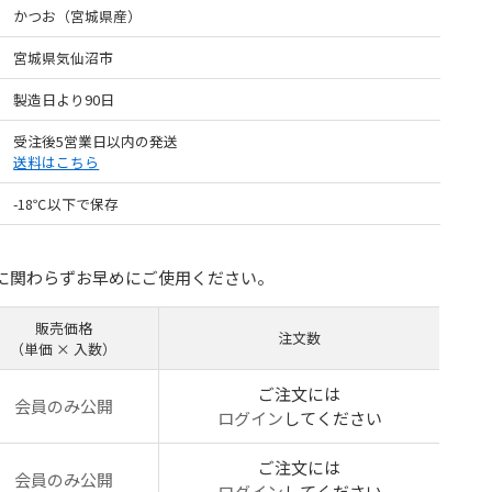
かつお（宮城県産）
宮城県気仙沼市
製造日より90日
受注後5営業日以内の発送
送料はこちら
-18℃以下で保存
に関わらずお早めにご使用ください。
販売価格
注文数
（単価 × 入数）
ご注文には
会員のみ公開
ログイン
してください
ご注文には
会員のみ公開
ログイン
してください