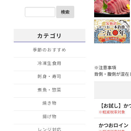
検索
カテゴリ
季節のおすすめ
冷凍生食用
※注意事項
背側・腹側が混在
刺身・寿司
煮魚・惣菜
焼き物
【お試し】か
軽減税率対象
揚げ物
かつおロイン（
レンジ対応