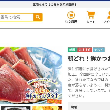
三陸ならではの食材を産地直送！
注文履歴
カート
マイ
チルド
朝どれ！鮮かつ
気仙沼港に水揚げされた"
加工。 全国的に珍しいチ
た、獲れたてならではの
度が落ちないように、発
て、お届けしています。
ください。
規格