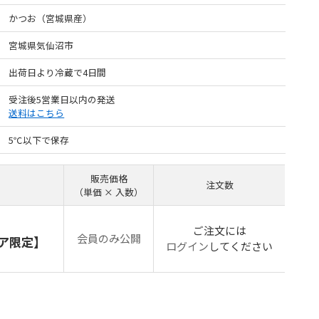
かつお（宮城県産）
宮城県気仙沼市
出荷日より冷蔵で4日間
受注後5営業日以内の発送
送料はこちら
5℃以下で保存
販売価格
注文数
（単価 × 入数）
ご注文には
会員のみ公開
リア限定】
ログイン
してください