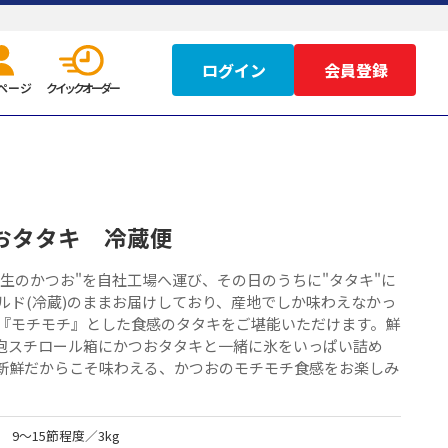
ログイン
ページ
クイックオーダー
おタタキ 冷蔵便
生のかつお"を自社工場へ運び、その日のうちに"タタキ"に
ルド(冷蔵)のままお届けしており、産地でしか味わえなかっ
 『モチモチ』とした食感のタタキをご堪能いただけます。鮮
泡スチロール箱にかつおタタキと一緒に氷をいっぱい詰め
 新鮮だからこそ味わえる、かつおのモチモチ食感をお楽しみ
9～15節程度／3kg