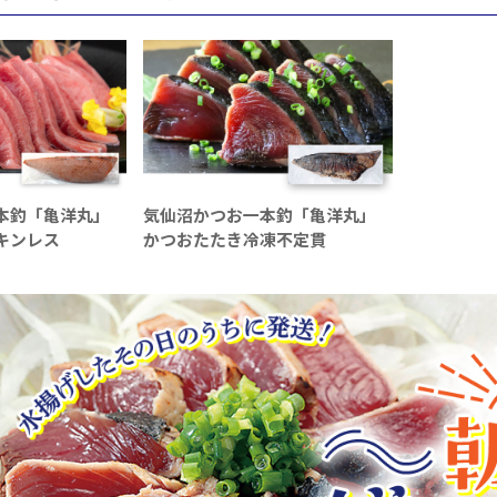
本釣「亀洋丸」
気仙沼かつお一本釣「亀洋丸」
キンレス
かつおたたき冷凍不定貫