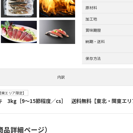
原材料
加工地
賞味期限
納期・送料
保存方法
内訳
関東エリア限定】
 3kg［9～15節程度／cs］ 送料無料【東北・関東エ
商品詳細ページ）