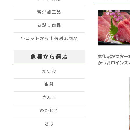
常温加工品
お試し商品
小ロットから出荷対応商品
魚種から選ぶ
気仙沼かつお一
かつおロインス
かつお
銀鮭
さんま
めかじき
さば