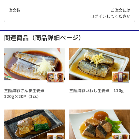
注文数
ご注文には
ログイン
してください
関連商品（商品詳細ページ）
三陸海彩さんま生姜煮
三陸海彩いわし生姜煮 110g
120g×20P（1cs）