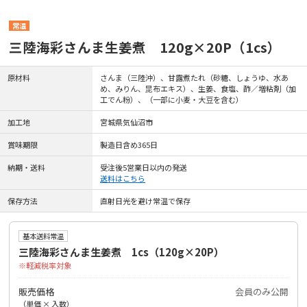
常温
三陸海彩さんま生姜煮 120g×20P（1cs）
原材料
さんま（三陸沖）、甘露煮たれ（砂糖、しょうゆ、水あ
め、みりん、昆布エキス）、生姜、食塩、酢／増粘剤（加
工でん粉）、（一部に小麦・大豆を含む）
加工地
宮城県気仙沼市
賞味期限
製造日含め365日
納期・送料
受注後5営業日以内の発送
送料はこちら
保存方法
直射日光を避け常温で保存
基本送料常温
三陸海彩さんま生姜煮 1cs（120g×20P）
軽減税率対象
販売価格
会員のみ公開
（単価 × 入数）