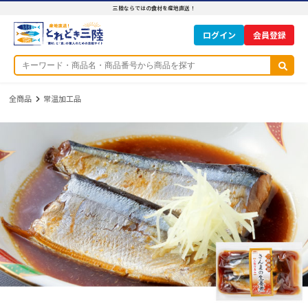
三陸ならではの食材を産地直送！
ログイン
全商品
常温加工品