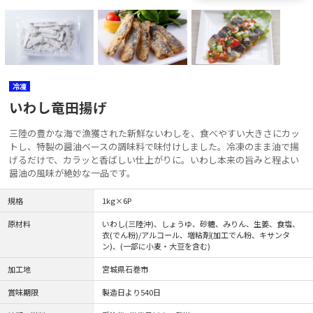
冷凍
いわし竜田揚げ
三陸の豊かな海で漁獲された新鮮ないわしを、食べやすい大きさにカッ
トし、特製の醤油ベースの調味料で味付けしました。冷凍のまま油で揚
げるだけで、カラッと香ばしい仕上がりに。いわし本来の旨みと程よい
醤油の風味が絶妙な一品です。
規格
1kg×6P
原材料
いわし(三陸沖)、しょうゆ、砂糖、みりん、生姜、食塩、
衣(でん粉)/アルコール、増粘剤(加工でん粉、キサンタ
ン)、(一部に小麦・大豆を含む)
加工地
宮城県石巻市
賞味期限
製造日より540日