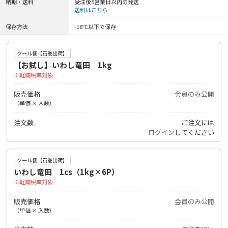
納期・送料
受注後5営業日以内の発送
送料はこちら
保存方法
-18℃以下で保存
クール便【石巻出荷】
【お試し】いわし竜田 1kg
軽減税率対象
販売価格
会員のみ公開
（単価 × 入数）
注文数
ご注文には
ログイン
してください
クール便【石巻出荷】
いわし竜田 1cs（1kg×6P）
軽減税率対象
販売価格
会員のみ公開
（単価 × 入数）