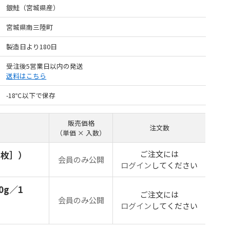
銀鮭（宮城県産）
宮城県南三陸町
製造日より180日
受注後5営業日以内の発送
送料はこちら
-18℃以下で保存
販売価格
注文数
（単価 × 入数）
1枚］）
ご注文には
会員のみ公開
ログイン
してください
0g／1
ご注文には
会員のみ公開
ログイン
してください