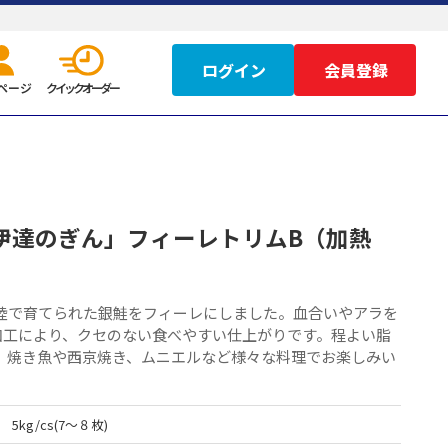
ログイン
ページ
クイックオーダー
伊達のぎん」フィーレトリムB（加熱
陸で育てられた銀鮭をフィーレにしました。血合いやアラを
加工により、クセのない食べやすい仕上がりです。程よい脂
、焼き魚や西京焼き、ムニエルなど様々な料理でお楽しみい
5kg/cs(7～８枚)