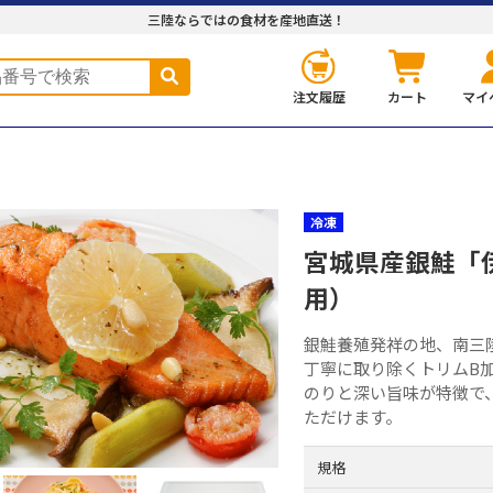
三陸ならではの食材を産地直送！
注文履歴
カート
マイ
冷凍
宮城県産銀鮭「
用）
銀鮭養殖発祥の地、南三
丁寧に取り除くトリムB
のりと深い旨味が特徴で
ただけます。
規格