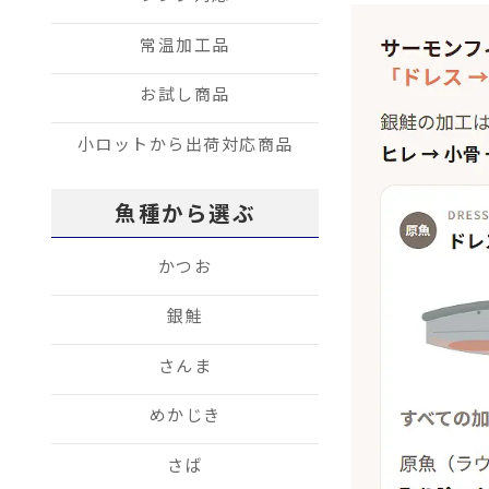
常温加工品
お試し商品
小ロットから出荷対応商品
魚種から選ぶ
かつお
銀鮭
さんま
めかじき
さば