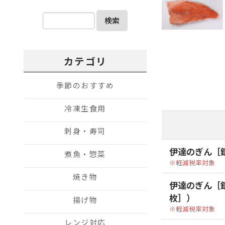
検索
カテゴリ
季節のおすすめ
冷凍生食用
刺身・寿司
伊達のぎん［銀
煮魚・惣菜
軽減税率対象
焼き物
伊達のぎん［銀
枚］）
揚げ物
軽減税率対象
レンジ対応