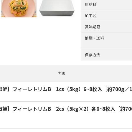
原材料
加工地
賞味期限
納期・送料
保存方法
内訳
鮭］フィーレトリムB 1cs（5kg）6~8枚入［約700g／
鮭］フィーレトリムB 2cs（5kg×2）各6~8枚入［約70