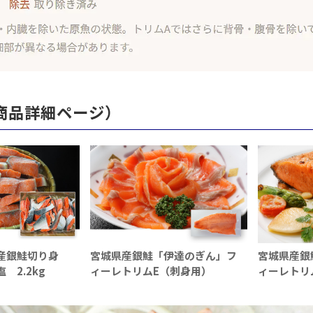
商品詳細ページ）
陸産銀鮭切り身
宮城県産銀鮭「伊達のぎん」フ
宮城県産銀
 2.2kg
ィーレトリムE（刺身用）
ィーレトリ